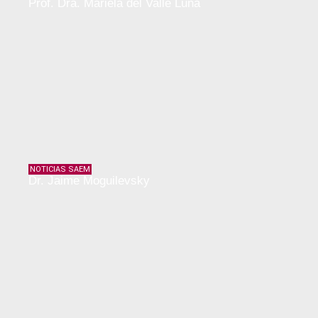
Prof. Dra. Mariela del Valle Luna
NOTICIAS SAEM
Dr. Jaime Moguilevsky