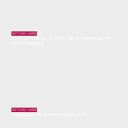
NOTICIAS SAEM
Acto de colación VI Curso de Actualización en
Endocrinología
NOTICIAS SAEM
Olimpiadas de Endocrinología 2025